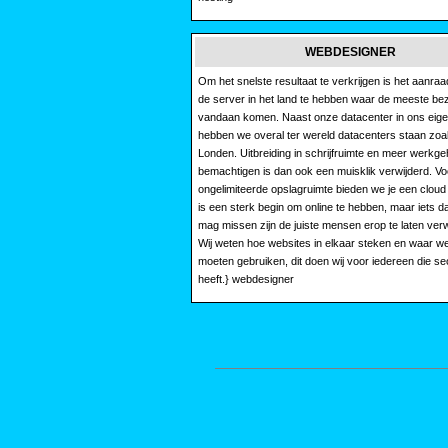
WEBDESIGNER
Om het snelste resultaat te verkrijgen is het aanra
de server in het land te hebben waar de meeste b
vandaan komen. Naast onze datacenter in ons eige
hebben we overal ter wereld datacenters staan zoal
Londen. Uitbreiding in schrijfruimte en meer werkg
bemachtigen is dan ook een muisklik verwijderd. Vo
ongelimiteerde opslagruimte bieden we je een cloud
is een sterk begin om online te hebben, maar iets dat
mag missen zijn de juiste mensen erop te laten ve
Wij weten hoe websites in elkaar steken en waar w
moeten gebruiken, dit doen wij voor iedereen die se
heeft.} webdesigner