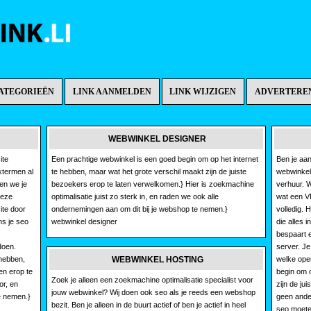
ATEGORIEËN
LINK AANMELDEN
LINK WIJZIGEN
ADVERTERE
WEBWINKEL DESIGNER
ite
Een prachtige webwinkel is een goed begin om op het internet
Ben je aan
ktermen al
te hebben, maar wat het grote verschil maakt zijn de juiste
webwinkel
en we je
bezoekers erop te laten verwelkomen.} Hier is zoekmachine
verhuur. W
deze
optimalisatie juist zo sterk in, en raden we ook alle
wat een VP
ite door
ondernemingen aan om dit bij je webshop te nemen.}
volledig. 
ns je seo
webwinkel designer
die alles 
bespaart e
doen.
server. Je
 hebben,
WEBWINKEL HOSTING
welke oper
en erop te
begin om o
Zoek je alleen een zoekmachine optimalisatie specialist voor
or, en
zijn de ju
jouw webwinkel? Wij doen ook seo als je reeds een webshop
te nemen.}
geen ande
bezit. Ben je alleen in de buurt actief of ben je actief in heel
seo moete