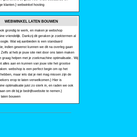
e klanten.} webwinkel hosting
WEBWINKEL LATEN BOUWEN
ok grondig te werk, en maken je webshop
e vriendelijk. Dankzij dit geraken je zoektermen al
oogle. Wat wij aanbieden is een standaard
tie, indien gewenst kunnen we dit na overleg gaan
. Zelfs al heb je jouw site niet door ons laten maken
je graag helpen met je zoekmachine optimalisatie.. Wij
t alles aan en kunnen van jouw site het grootse
ken. webshop is een perfect begin om op het
e hebben, maar iets dat je niet mag missen zijn de
oekers erop te laten verwelkomen.} Hier is
e optimalisatie juist zo sterk in, en raden we ook
 aan om dit bij je bedrijfswebsite te nemen.}
 laten bouwen