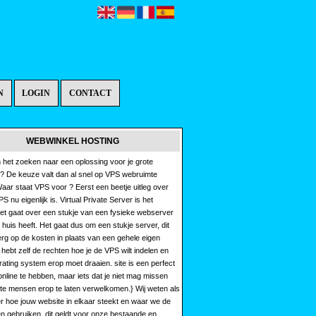
N
LOGIN
CONTACT
WEBWINKEL HOSTING
 het zoeken naar een oplossing voor je grote
? De keuze valt dan al snel op VPS webruimte
aar staat VPS voor ? Eerst een beetje uitleg over
S nu eigenlijk is. Virtual Private Server is het
Het gaat over een stukje van een fysieke webserver
in huis heeft. Het gaat dus om een stukje server, dit
rg op de kosten in plaats van een gehele eigen
 hebt zelf de rechten hoe je de VPS wilt indelen en
ating system erop moet draaien. site is een perfect
nline te hebben, maar iets dat je niet mag missen
iste mensen erop te laten verwelkomen.} Wij weten als
r hoe jouw website in elkaar steekt en waar we de
n gebruiken, dit geldt voor onze bestaande en