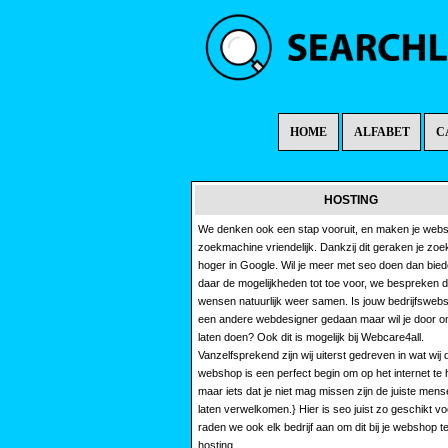
HOME
ALFABET
C
HOSTING
We denken ook een stap vooruit, en maken je webs
zoekmachine vriendelijk. Dankzij dit geraken je zoe
hoger in Google. Wil je meer met seo doen dan bied
daar de mogelijkheden tot toe voor, we bespreken 
wensen natuurlijk weer samen. Is jouw bedrijfswebs
een andere webdesigner gedaan maar wil je door o
laten doen? Ook dit is mogelijk bij Webcare4all.
Vanzelfsprekend zijn wij uiterst gedreven in wat wij 
webshop is een perfect begin om op het internet te
maar iets dat je niet mag missen zijn de juiste mens
laten verwelkomen.} Hier is seo juist zo geschikt vo
raden we ook elk bedrijf aan om dit bij je webshop 
hosting