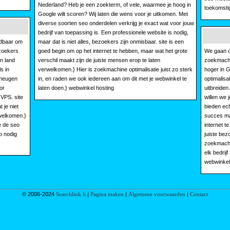
Nederland? Heb je een zoekterm, of vele, waarmee je hoog in
toekomstig
Google wilt scoren? Wij laten die wens voor je uitkomen. Met
diverse soorten seo onderdelen verkrijg je exact wat voor jouw
bedrijf van toepassing is. Een professionele website is nodig,
adbaar om
maar dat is niet alles, bezoekers zijn onmisbaar. site is een
ezoekers
goed begin om op het internet te hebben, maar wat het grote
We gaan o
n land
verschil maakt zijn de juiste mensen erop te laten
zoekmachin
s in
verwelkomen.} Hier is zoekmachine optimalisatie juist zo sterk
hoger in G
eheugen
in, en raden we ook iedereen aan om dit met je webwinkel te
optimalisa
or
laten doen.} webwinkel hosting
uitbreiden
 VPS. site
willen we 
 je niet
bieden ech
rwelkomen.}
succes ma
e de seo
internet t
o nodig
juiste bez
zoekmachin
elk bedrijf
webwinkel
© 2006-2024
Searchlink.li
|
Pagina maken
|
Algemene voorwaarden
|
Contact